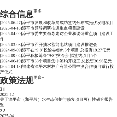
更多+
综合信息
[2025-06-27]
漳平市发展和改革局成功签约分布式光伏发电项目
[2025-04-18]
漳平市领导调研推进重点项目建设
[2025-04-09]
漳平市委主要领导走访企业和调研重点项目建设工
作
[2025-03-08]
漳平市召开抽水蓄能电站项目建设推进会
[2024-09-09]
漳平在“9·8”投洽会签约5个项目 总投资18.27亿元
[2024-09-04]
漳平积极筹备“9·8”投洽会 拟签约项目5个
[2024-06-19]
漳平市38个项目集中签约开竣工 总投资36.96亿元
[2024-04-13]
福建省漳平木村林产有限公司中澳合作项目举行投
产仪式
更多+
政策法规
31
2025-12
关于漳平市（和平段）水生态保护与修复项目可行性研究报告
暨...
22
2025-04