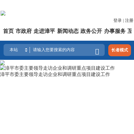
登录
|
注册
首页
市政府
走进漳平
新闻动态
政务公开
办事服务
互

长者模式
漳平市委主要领导走访企业和调研重点项目建设工作