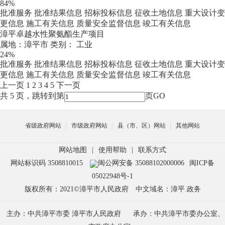
84%
批准服务
批准结果信息
招标投标信息
征收土地信息
重大设计变
更信息
施工有关信息
质量安全监督信息
竣工有关信息
漳平卓越水性聚氨酯生产项目
属地：
漳平市
类别：
工业
24%
批准服务
批准结果信息
招标投标信息
征收土地信息
重大设计变
更信息
施工有关信息
质量安全监督信息
竣工有关信息
上一页
1
2
3
4
5
下一页
共
5
页，跳转到第
页
GO
省级政府网站
市级政府网站
县（市、区）网站
其他网站
网站地图
|
使用帮助
|
联系方式
网站标识码 3508810015
闽公网安备 35088102000006
闽ICP备
05022948号-1
版权所有：2021©漳平市人民政府
中文域名：漳平.政务
主办：中共漳平市委 漳平市人民政府
承办：中共漳平市委办公室、