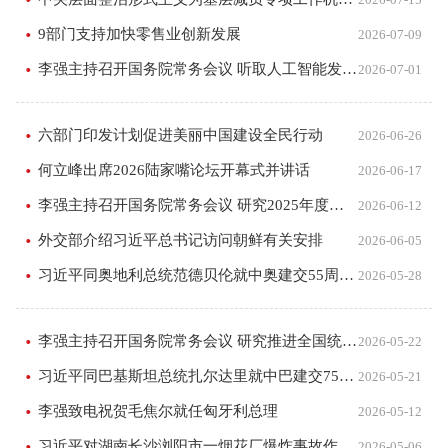
9部门支持加快零售业创新发展
2026-07-09
李强主持召开国务院常务会议 听取人工智能发展情况汇报等
2026-07-01
六部门印发计划促进美丽中国建设全民行动
2026-06-26
何立峰出席2026陆家嘴论坛开幕式并讲话
2026-06-17
李强主持召开国务院常务会议 研究2025年度中央预算执行和其他财政收支审计查出问题整改工作等
2026-06-12
外交部介绍习近平总书记访问朝鲜有关安排
2026-06-05
习近平同奥地利总统范德贝伦就中奥建交55周年互致贺电
2026-05-28
李强主持召开国务院常务会议 研究推进全国统一大市场建设有关工作 审议通过《现代化应急体系建设“十五五”规...
2026-05-22
习近平同巴基斯坦总统扎尔达里就中巴建交75周年互致贺电
2026-05-21
李强致电祝贺毛焦尔就任匈牙利总理
2026-05-12
习近平对湖南长沙浏阳市一烟花厂爆炸事故作出重要指示
2026-05-06