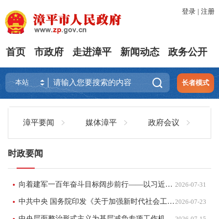
登录
|
注册
首页
市政府
走进漳平
新闻动态
政务公开

长者模式
漳平要闻
媒体漳平
政府会议
通
时政要闻
向着建军一百年奋斗目标阔步前行——以习近平同志为核心的党中央引领人民军队书写强军兴军新篇章
2026-07-31
中共中央 国务院印发《关于加强新时代社会工作的意见》
2026-07-23
中央层面整治形式主义为基层减负专项工作机制办公室 中央纪委办公厅公开通报3起整治形式主义为基层减负典型问题
2026-07-15