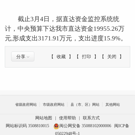
截止
3
月
4
日，据直达资金监控系统统
计，中央预算下达我市直达资金
19955.26
万
元
,
形成支出
3171.91
万元，支出进度
15.9%
。
分享
【
收藏
】
【
打印
】
【
关闭
】
省级政府网站
市级政府网站
县（市、区）网站
其他网站
网站地图
|
使用帮助
|
联系方式
网站标识码 3508810015
闽公网安备 35088102000006
闽ICP备
05022948号-1