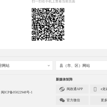
扫一扫在手机上查看当前页面
府网站
县（市、区）网站
新媒体矩阵


闽政通APP
e龙
闽ICP备05022948号-1

官方微信
更