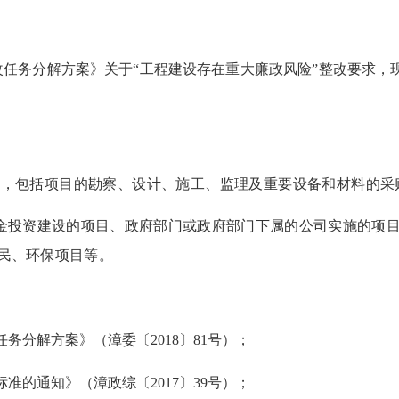
改任务分解方案》关于
“
工程建设存在重大廉政风险
”
整改要求，
目，
包括项目的勘察、设计、施工、监理及重要设备和材料的采
金投资建设的项目、政府部门或政府部门下属的公司实施的项
民、环保项目等。
任务分解方案》（漳委〔
2018
〕
81
号）
；
标准的通知》（漳政综〔
201
7
〕
39
号）
；