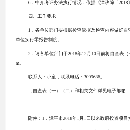
6
．
中介考评办法执行情况：依据《
漳政综〔
201
8
四、工作要求
1
．
各单位部门要根据检查依据及检查内容做好自
单位实行零报告制度。
2
．
请
各单位
部门
于
2018
年
12
月
10
日前将
自查表（
m
。
联系人：小童，联系电话：
3099686
。
〔
自查表（一）（二）和相关文件详见电子邮箱
附
件
：
1
．漳平市
2018
年
1
月
1
日以来政府投资项目