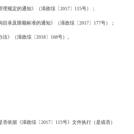
管理规定的通知》（漳政综〔
201
7
〕
115
号）
；
购目录及限额标准的通知》（漳政综〔
201
7
〕
177
号）
；
办法》（漳政综〔
201
8
〕
168
号）
。
是否
依据《
漳政综
〔
201
7
〕
115
号
》文件执行（是或否）