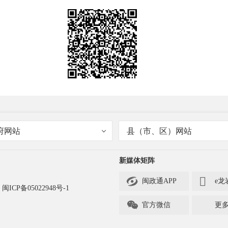
府网站
县（市、区）网站
新媒体矩阵


闽政通APP
e龙
闽ICP备05022948号-1

官方微信
更