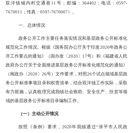
双洋镇城内村交通巷
11
号；邮编：
364402
；电话：
0597-
7670011
；传真：
0597-7670007
）。
一、总体情况
政务公开工作主要任务落实情况和基层政务公开标准化
规范化工作情况。根据《
国务院办公厅关于印发
2020
年政务公
开工作要点的通知
》
（国办发〔
2020
〕
17
号）
和《
福建省人民
政府办公厅关于全面推进基层政务公开标准化规范化的通知》
（闽政办〔
2020
〕
26
号）文件要求，对照
26
个试点领域基层政
务公开标准事项目录和权责清单，结合双洋镇工作实际，采取
有力措施，认真梳理完成我镇社会救助、安全生产、扶贫等领
域的基层政务公开标准目录编制工作。
（一）
主动公开情况
按照《条例》要求，
2020
年我镇通过“漳平市人民政