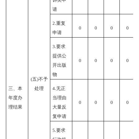
请
2.
重复
0
0
0
0
申请
3.
要求
提供公
0
0
0
0
开出版
物
(
五
)
不予
三、本
处理
4.
无正
年度办
当理由
0
0
0
0
理结果
大量反
复申请
5.
要求