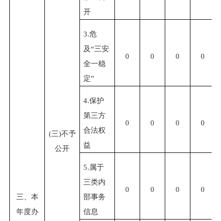
开
3.
危
及
“
三安
0
0
0
0
全一稳
定
”
4.
保护
第三方
0
0
0
0
合法权
(
三
)
不予
益
公开
5.
属于
三类内
0
0
0
0
三、本
部事务
年度办
信息