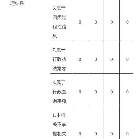
理结果
6.
属于
四类过
0
0
0
0
程性信
息
7.
属于
行政执
0
0
0
0
法案卷
8.
属于
行政查
0
0
0
0
询事项
1.
本机
关不掌
握相关
0
0
0
0