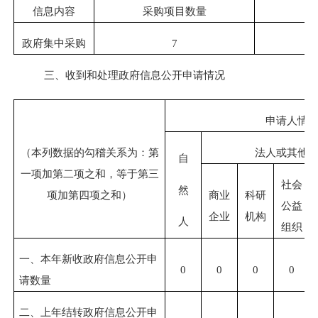
信息内容
采购项目数量
政府集中采购
7
4
三、收到和处理政府信息公开申请情况
申请人情
（本列数据的勾稽关系为：第
法人或其他
自
一项加第二项之和，等于第三
社会
然
项加第四项之和）
商业
科研
公益
企业
机构
人
组织
一、本年新收政府信息公开申
0
0
0
0
请数量
二、上年结转政府信息公开申