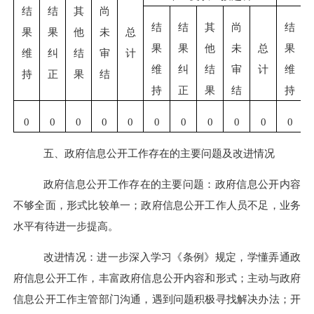
结
结
其
尚
结
结
其
尚
结
果
果
他
未
总
果
果
他
未
总
果
维
纠
结
审
计
维
纠
结
审
计
维
持
正
果
结
持
正
果
结
持
0
0
0
0
0
0
0
0
0
0
0
五、政府信息公开工作存在的主要问题及改进情况
政府信息公开工作存在的主要问题：政府信息公开内容
不够全面，形式比较单一；政府信息公开工作人员不足，业务
水平有待进一步提高。
改进情况：进一步深入学习《条例》规定，学懂弄通政
府信息公开工作，丰富政府信息公开内容和形式；主动与政府
信息公开工作主管部门沟通，遇到问题积极寻找解决办法；开