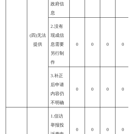
政府信
息
2.
没有
(
四
)
无法
现成信
提供
息需要
0
0
0
0
另行制
作
3.
补正
后申请
0
0
0
0
内容仍
不明确
1.
信访
举报投
0
0
0
0
诉类申