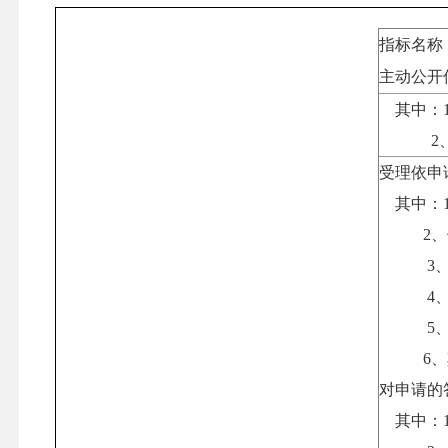
指标名称
主动公开
其中：
2
受理依申
其中：
2、传
3
4
5
6、其
对申请的
其中：