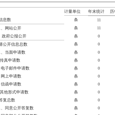
计量单位
年末统计
历
信息数
条
11
条
11
1、网站公开
、政府公报公开
条
0
条
0
请公开信息总数
1、当面申请数
条
0
真申请数
条
0
、电子邮件申请数
条
0
、网上申请数
条
0
、信函申请数
条
0
他形式申请数
条
0
答复总数
条
0
1、同意公开答复数
条
0