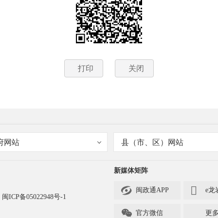
打印
关闭
府网站
县（市、区）网站
新媒体矩阵


闽政通APP
e龙
闽ICP备05022948号-1

官方微信
更