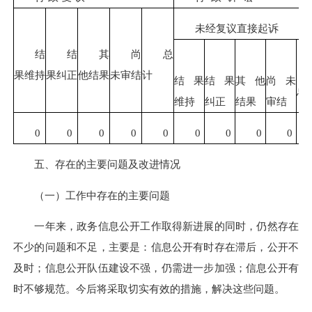
未经复议直接起诉
结
结
其
尚
总
果维持
果纠正
他结果
未审结
计
结果
结果
其他
尚未
总
维持
纠正
结果
审结
0
0
0
0
0
0
0
0
0
五、存在的主要问题及改进情况
（一）工作中存在的主要问题
一年来，政务信息公开工作取得新进展的同时，仍然存在
不少的问题和不足，主要是：信息公开有时存在滞后，公开不
及时；信息公开队伍建设不强，仍需进一步加强；信息公开有
时不够规范。今后将采取切实有效的措施，解决这些问题。