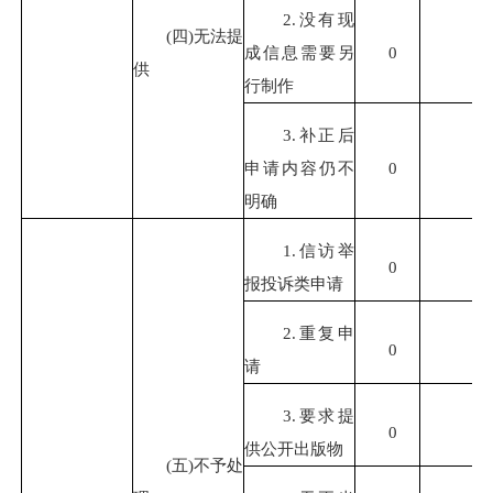
2.没有现
(四)无法提
成信息需要另
0
供
行制作
3.补正后
申请内容仍不
0
明确
1.信访举
0
报投诉类申请
2.重复申
0
请
3.要求提
0
供公开出版物
(五)不予处