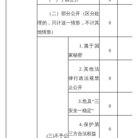
（二）部分公开（区分处
理的，只计这一情形，不计其
0
他情形）
1.属于国
0
家秘密
2.其他法
律行政法规禁
0
止公开
3.危及“三
0
安全一稳定”
4.保护第
0
三方合法权益
(三)不予公