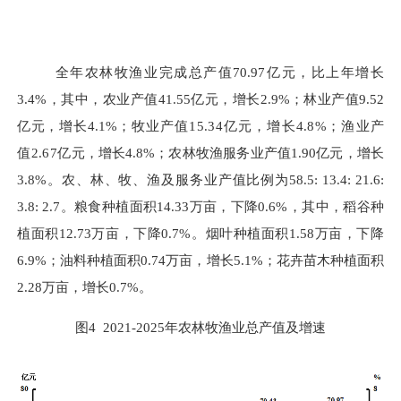
全年农林牧渔业完成总产值
70.97
亿元，比上年增长
3.4%
，其中，农业产值
41.55
亿元，增长
2.9%
；林业产值
9.52
亿元，增长
4.1%
；牧业产值
15.34
亿元，增长
4.8%
；渔业产
值
2.67
亿元，增长
4.8%
；农林牧渔服务业产值
1.90
亿元，增长
3.8%
。农、林、牧、渔及服务业产值比例为
58.5: 13.4: 21.6:
3.8: 2.7
。粮食种植面积
14.33
万亩，下降
0.6%
，其中，稻谷种
植面积
12.73
万亩，下降
0.7%
。烟叶种植面积
1.58
万亩，下降
6.9%
；油料种植面积
0.74
万亩，增长
5.1%
；花卉苗木种植面积
2.28
万亩，增长
0.7%
。
图
4 2021
-
2025
年农林牧渔业总产值及增速