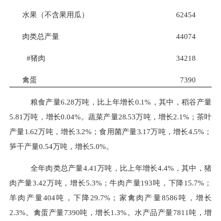
水果（不含果用瓜）
62454
肉类总产量
44074
#
猪肉
34218
禽蛋
7390
粮
食产量
6.28
万吨，比上年增长
0.1%
，其中，稻谷产
量
5.81
万吨，增长
0.04%
。蔬菜产量
28.53
万吨，增长
2.1%
；茶叶
产量
1.62
万吨，增长
3.2%
；食用菌产量
3.17
万吨，增长
4.5%
；
笋干
产量
0.54
万吨，增长
5.0%
。
全年肉类总产量
4.41
万吨，比上年增长
4.4%
，其中，猪
肉产量
3.42
万吨，增长
5.3%
；牛肉产量
193
吨，下降
15.7%
；
羊肉产量
404
吨，下降
29.7%
；家禽肉产量
8586
吨，增长
2.3%
。禽蛋产量
7390
吨，增长
1.3%
。水产品产量
7811
吨，增