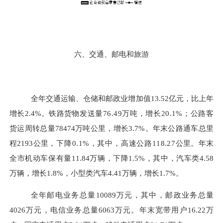
六、交通、邮电和旅游
全年交通运输、仓储和邮政业增加值
13.52
亿元，比上年
增长
2.4%
。铁路货
物发送量
76.49
万吨，增长
20.1%
；公路
客
货运周转总量
78474
万吨公里，增长
3.7%
。年末公路通车总里
程
2193
公里
，下降
0.1%
，其中，高速公路
118.27
公里。年末
全市机动车保有量
11.84
万辆，下降
1.5%
，其中，汽车类
4.58
万辆，增长
1.8%
，小型类汽车
4.41
万辆，增长
1.7%
。
全年邮电业务总量
10089
万元，其中，邮政业务总量
4026
万元，电信业务总量
6063
万元。年末宽带用户
16.22
万