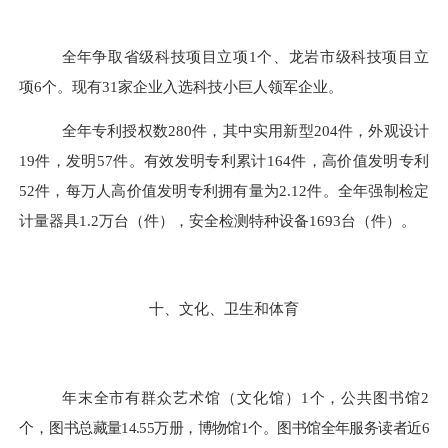
全年
争取省级科技项目立项
1
个、龙岩市级科技项目立
项
6
个。现有
31
家企业入选科技小巨人领军企业。
全年专利授权数
280
件，其中实用新型
204
件，外观设计
19
件，发明
57
件。有效发明专利累计
164
件，高价值发明专利
52
件，
每万人高价值发明专利拥有量
为
2.12
件。全年强制检定
计量器具
1.2
万台（件），安全检测特种设备
1693
台（件）。
十、文化、卫生和体育
年末全市有群众艺术馆（文化馆）
1
个，公共图书馆
2
个，
图书总藏量
14.55
万册，博物馆
1
个。图书馆全年服务读者近
6