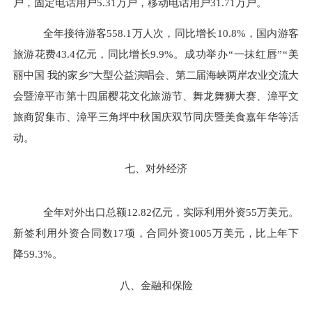
户，固定电话用户
5.31
万户，移动电话用户
31.71
万户。
全年接待游客
558.1
万人次，同比增长
10.8%
，国内游客
旅游花费
43.4
亿元，同比增长
9.9%
。成功举办
“
一抹红唇
”“
美
丽
中国
我的家乡
”
大型公益演唱会、第二届海峡两岸农业交流大
会
暨漳平市第十四届樱花文化旅游节、舞龙舞狮大赛、漳平文
旅商贸集市、漳平三角坪中秋国庆双节同庆暨美食嘉年华等活
动。
七、对外经济
全年对外出口总额
12.82
亿元，实际利用外资
55
万美元。
新签利用外资合同
数
17
项，合同外资
1005
万美元，比上年下
降
59.3%
。
八、金融和保险