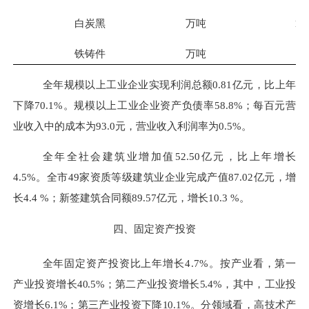
白炭黑
万吨
14
铁铸件
万吨
0
全年规模以上工业企业实现利润总额
0.81
亿元，比上年
下降
70.1%
。规模以上工业企业资产负债率
58.8%
；每百元营
业收入中的成本为
93.0
元，营业收入利润率为
0.5%
。
全年全社会建筑业增加值
52.50
亿元，比上年增长
4.5%
。全市
49
家资质等级建筑业企业完成产值
87.02
亿元，增
长
4.4 %
；新签建筑合同额
89.57
亿元，增长
10.3 %
。
四、固定资产投资
全年固
定资产投资比上年增长
4.7%
。按产业
看，第一
产业投
资增长
40.5%
；第二产业投资增长
5.4%
，其中，工业投
资增
长
6.1%
；第三产业投资下降
10.1%
。分领域看，高技术产