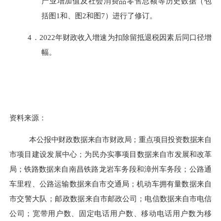
产业增加值及社会消费品零售总额等历史数据（包
括图
1
和、图
2
和图
7
）进行了修订。
4．
2022
年财政收入增速为扣除留抵退税因素后同口径增
幅。
资料来源：
本
公报中财政数据来自市财政局；重点项目投资数据来自
市项
目建
设发展中心；为民办实事项目数据来自市发展和改革
局；铁路数
据来自南昌铁路龙岩车务段和漳州车务段；公路通
车里程、公路运输数据来自市交通局；机动车拥有量数据来自
市交警大队；邮政数据
来自市邮政公司；电信数据来自市电信
公司；宽带用户数、固定电话
用户数、移动电话用户数为移