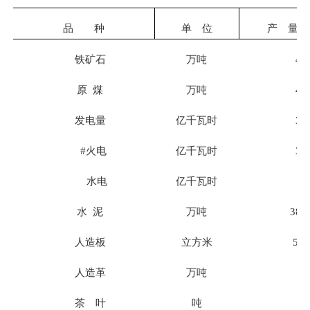
品 种
单 位
产 量
铁矿石
万吨
42
原
煤
万吨
40
发电量
亿千瓦时
34
#
火电
亿千瓦时
31
水电
亿千瓦时
3
水
泥
万吨
380
人造板
立方米
550
人造革
万吨
7
茶 叶
吨
9