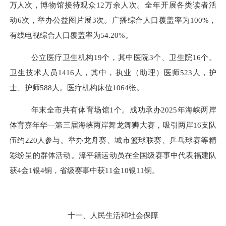
万
人次
，博物馆接待观众
12
万余人次。全年开展各类读者活
动
6
次，举办公益图片展
3
次。广播综合人口覆盖率为
100%
，
有线电视综合人口覆盖率为
54.20%
。
公立医疗卫生机构
19
个，其中医院
3
个、卫生院
16
个。
卫生技术人员
1416
人，其中，执业（助理）医师
523
人，护
士、护师
588
人。医疗机构床位
1064
张。
年末全市共有体育场馆
1
个。成功承办
2025
年海峡两岸
体育嘉年华
—
第三届海峡两
岸舞龙舞狮大赛，
吸引两岸
16
支队
伍约
220
人参与。举办龙
舟赛、城市篮球联赛、乒乓球赛等
精
彩纷呈的群体活动。漳平籍运动员在全国级赛事中代表福建队
获
4
金
1
银
4
铜，省级赛事中获
11
金
10
银
11
铜。
十一、人民生活和社会保障