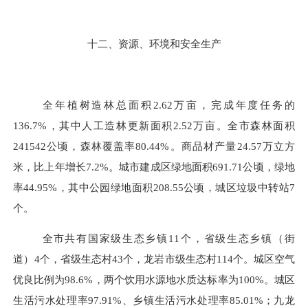
十二、资源、环境和安全生产
全年植树造林总面积
2.62
万亩，完成年度任务的
136.7%
，其中人工造林更新面积
2.52
万亩。全市森林面积
241542
公顷，森林覆盖率
80.44%
。商品材产量
24.57
万立方
米，比上年增长
7.2%
。城市建成区绿地面积
691.71
公顷，绿地
率
44.95%
，其中公园绿地面积
208.55
公顷，城区垃圾中转站
7
个。
全市
共有国家级生态乡镇
11
个，省级生态乡镇（街
道）
4
个，省级生态村
43
个，龙岩市级生态村
114
个。城区空气
优良比例为
98.6%
，两个饮用水源地水质达标率为
100%
。城区
生活污水处理率
97.91%
、乡镇生活污水处理率
85.01%
；九龙