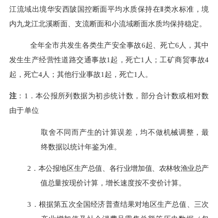
江流域出境华安西陂国控断面平均水质保持在
Ⅱ
类水标准，境
内
九龙江北溪断面、支流断面和小流域断面水质均保持稳定。
全年全市共发生各类生产安全事故
6
起、死亡
6
人，其中
发生
生产经营性道路交通事故
1
起，死亡
1
人；工矿商贸事故
4
起，死亡
4
人；其他行业事故
1
起，死亡
1
人。
注
：
1
．本公报
所列数据为初步统计数，部分合计数或相对数
由于单位
取舍不同而产生的计算误差，均不做机械调整，最
终数据以统计年鉴为准。
2．
本公报地区生产总值、各行业增加值、农林牧渔业总产
值总量
按现价计算，增长速度按
不变
价计算。
3．
根据第五次全国经济普查结果对地区生产总值、三次