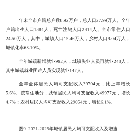
年末全市户籍总户数
8.92
万户，总人口
27.99
万人。全年
户籍出生人口
1384
人，
死亡注销人口
2414
人。全市常住
人口
24.50
万人，其中，城镇人口
15.46
万人，乡村人口
9.04
万人，
城镇化率
63.10%
。
全年城镇新增就业
992
人，城镇失业人员再就业
248
人，
其中城镇就业困难人员实现就业
147
人。
全年全体居民人均可支配收入
39704
元，比上年增长
5.6%
。按常住地分，城镇居民人均可支配收入
49977
元，增长
4.7%
；农村居民人均可支配收入
29054
元，增长
6.1%
。
图
9 2021
-
2025
年城镇居民人均可支配收入及增速