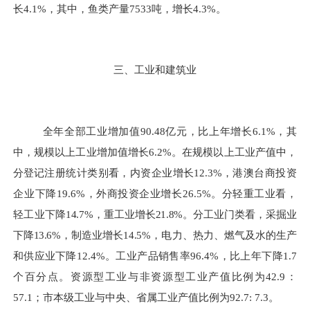
长
4.1%
，其中，鱼类产量
7533
吨，增长
4.3%
。
三、工业和建筑业
全年全部工业增加值
90.48
亿元，比上年增长
6.1%
，其
中，规模以上工业增加值增长
6.2%
。在规模以上工业产值中，
分登
记注册统计类别看，内资企业增
长
12.3%
，港澳台商投资
企业
下降
19.6%
，外商投资企业增长
26.5%
。分轻重工业看，
轻工业
下降
14.7%
，重工业增长
21.8%
。分工业门类看，采掘业
下降
13.6%
，
制造业增长
14.5%
，电力、热力、燃气及水的生产
和供应业下降
12.4%
。工业产品销售率
96.4%
，比上年下降
1.7
个百分点。资源型工业与非资源型工业产值比例为
42.9
：
57.1
；市本级工业与中央、省属工业产值比例为
92.7: 7.3
。