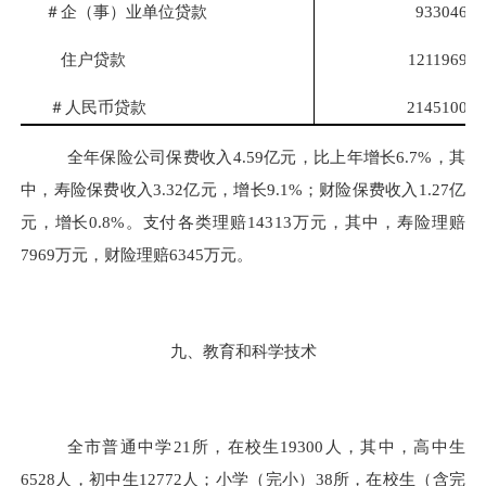
＃企（事）业单位贷款
933046
住户贷款
1211969
＃人民币贷款
2145100
全年保险公司保费收入
4.59
亿元，比上年增长
6.7%
，其
中，寿险保费收入
3.32
亿元，增长
9.1%
；财险保费收入
1.27
亿
元，增长
0.8%
。支
付各类理赔
14313
万元，其中，寿险
理赔
7969
万元，财险理赔
6345
万元。
九、教育和科学技术
全市普通中学
21
所，在校生
19300
人，其中，高中生
6528
人，初中生
12772
人；小学（完小）
38
所，在校生（含完