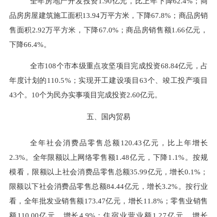
全年房地产开发投资
1.90
亿元，比上年下降
62.4%
；商
品房房屋建筑施工面积
13.94
万平方米，下降
67.8%
；商品房销
售面积
2.92
万平方米，下降
67.0%
；商品房销售额
1.66
亿元，
下降
66.4%
。
全市
108
个市本级重点攻坚项目完成投资
68.84
亿元，占
年度计
划的
110.5%
；实现开工建设项目
63
个、竣工投
产项目
43
个。
10
个为民办实事项目完成投资
2.60
亿元。
五、国内贸易
全年社会消费品零售总额
120.43
亿元，比上年增长
2.3%
。全年
限额以上网络零售
额
1.48
亿元，下降
1.1%
。按规
模看，限额以上社会消费品
零售总额
35.99
亿元，增长
0.1%
；
限额以下社会消费品零售总额
84.44
亿元，增长
3.2%
。按行业
看，全年批发业销售额
173.47
亿元，增长
11.8%
；零售业销售
额
110.00
亿元，增长
4.9%
；住
宿业营业额
1.27
亿元，增长