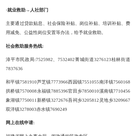
·就业救助→人社部门
主要通过贷款贴息、社会保险补贴、岗位补贴、培训补贴、费
用减免、公益性岗位安置等办法，给予就业救助。
社会救助服务热线
:
漳平市民政局
:7525982
、
7532402
菁城街道
3276123桂林街道
7837636
和平镇
7581910芦芝镇7773966西园镇7551055南洋镇7560168
拱桥镇7570008永福镇7885396官田乡7850010溪南镇7710456
象湖镇7750011新桥镇3272676吾祠乡3205812灵地乡3209667
双洋镇3278003赤水镇7690249
网上在线申请
: