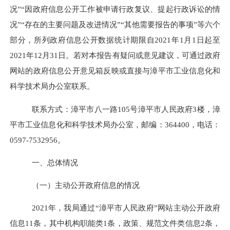
况”“因政府信息公开工作被申请行政复议、提起行政诉讼的情
况”“存在的主要问题及改进情况”“其他需要报告的事项”等六个
部分，所列政府信息公开数据统计期限自
2021
年
1
月
1
日起至
2021
年
12
月
31
日。若对本报告有疑问或意见建议，可通过政府
网站的政府信息公开意见箱反映或直接与漳平市工业信息化和
科学技术局办公室联系。
联系方式：漳平市八一路
105
号漳平市人民政府
3
楼，漳
平市工业信息化和科学技术局办公室，邮编：
364400
，电话：
0597-7532956
。
一、总体情况
（一）主动公开政府信息的情况
2021
年，我局通过“漳平市人民政府”网站主动公开政府
信息
11
条，其中机构职能类
1
条，政策、规范文件类信息
2
条，