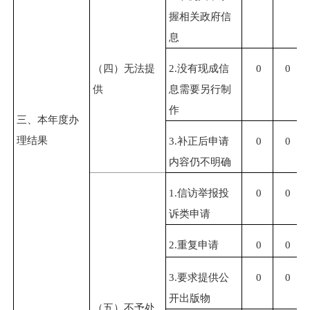
握相关政府信
息
（四）无法提
2.
没有现成信
0
0
供
息需要另行制
作
三、本年度办
理结果
3.
补正后申请
0
0
内容仍不明确
1.
信访举报投
0
0
诉类申请
2.
重复申请
0
0
3.
要求提供公
0
0
开出版物
（五）不予处