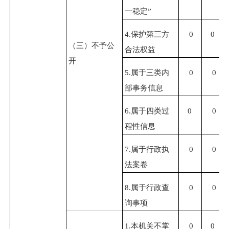
一稳定”
4.
保护第三方
0
0
（三）不予公
合法权益
开
5.
属于三类内
0
0
部事务信息
6.
属于四类过
0
0
程性信息
7.
属于行政执
0
0
法案卷
8.
属于行政查
0
0
询事项
1.
本机关不掌
0
0