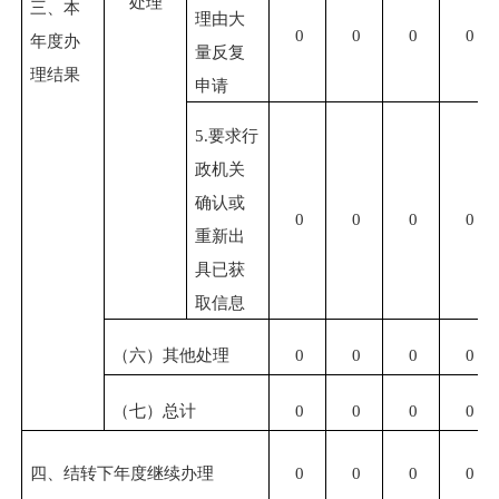
处理
三、本
理由大
0
0
0
0
年度办
量反复
理结果
申请
5.
要求行
政机关
确认或
0
0
0
0
重新出
具已获
取信息
（六）其他处理
0
0
0
0
（七）总计
0
0
0
0
四、结转下年度继续办理
0
0
0
0