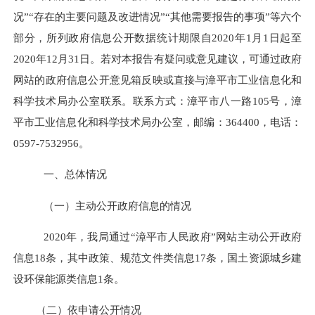
况”“存在的主要问题及改进情况”“其他需要报告的事项”等六个
部分，所列政府信息公开数据统计期限自
2020
年
1
月
1
日起至
2020
年
12
月
31
日。若对本报告有疑问或意见建议，可通过政府
网站的政府信息公开意见箱反映或直接与漳平市工业信息化和
科学技术局办公室联系。联系方式：漳平市八一路
105
号，漳
平市工业信息化和科学技术局办公室，邮编：
364400
，电话：
0597-7532956
。
一、总体情况
（一）主动公开政府信息的情况
2020
年，我局通过“漳平市人民政府”网站主动公开政府
信息
18
条，其中政策、规范文件类信息
17
条，国土资源城乡建
设环保能源类信息
1
条。
（二）依申请公开情况