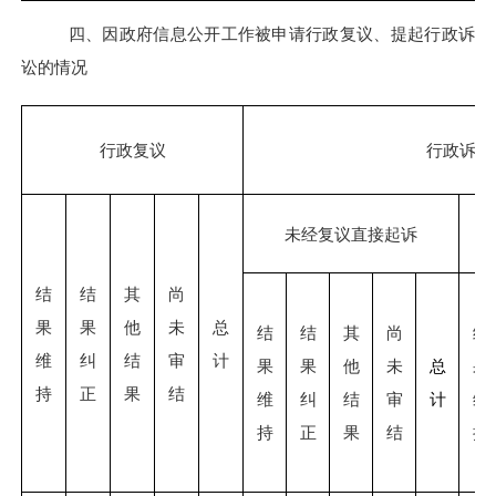
四、因政府信息公开工作被申请行政复议、提起行政诉
讼的情况
行政复议
行政诉讼
未经复议直接起诉
结
结
其
尚
果
果
他
未
总
结
结
其
尚
结
维
纠
结
审
计
果
果
他
未
总
果
持
正
果
结
维
纠
结
审
计
维
持
正
果
结
持