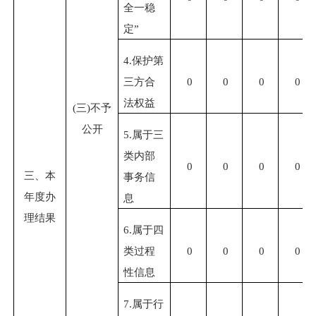
全一稳
定”
4.
保护第
三方合
0
0
0
0
法权益
(
三
)
不予
公开
5.
属于三
类内部
0
0
0
0
三、本
事务信
年度办
息
理结果
6.
属于四
类过程
0
0
0
0
性信息
7.
属于行