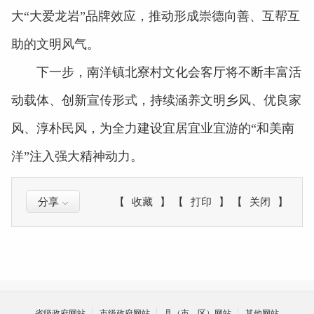
大“大爱龙岩”品牌效应，推动形成崇德向善、互帮互
助的文明风气。
下一步，南洋镇北寮村文化会客厅将不断丰富活
动载体、创新宣传形式，持续涵养文明乡风、优良家
风、淳朴民风，为全力建设宜居宜业宜游的“和美南
洋”注入强大精神动力。
分享
【
收藏
】
【
打印
】
【
关闭
】
省级政府网站
市级政府网站
县（市、区）网站
其他网站